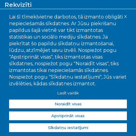
Rekvizīti
Lai šī tīmekļvietne darbotos, tā izmanto obligāti
X
Ogres novada pašvaldības aģentūra "Ogres
nepieciešamās sīkdatnes. Ar Jūsu piekrišanu
komunikācijas"
papildus šajā vietnē var tikt izmantotas
Faktiskā adrese: Akmeņu iela 43, Ogre, LV – 5001
statistikas un sociālo mediju sīkdatnes. Ja
Juridiskā adrese: Mālkalnes pr. 3, Ogre, LV- 5001
piekrītat šo papildu sīkdatņu izmantošanai,
Reģistrācijas Nr.: 90010402651
lūdzu, atzīmējiet savu izvēli. Nospiežot pogu
"Apstriprināt visas", tiks izmantotas visas
Bankas un kontu numuri:
sīkdatnes, nospiežot pogu "Noraidīt visas", tiks
SEB banka, LV15UNLA0050022655707
izmantotas tikai nepieciešamās sīkdatnes.
Swedbanka, LV56HABA0551039295649
Nospiežot pogu "Sīkdatņu iestatījumi", Jūs variet
Citadele banka LV92PARX0016381020001
izvēlēties, kādas sīkdatnes izmantot.
Lasīt vairāk
Noraidīt visas
Apstiprināt visas
© 2026
Ogres Komunikācijas
, publicētā satura visas
tiesības aizsargātas.
Sīkdatņu iestatījumi