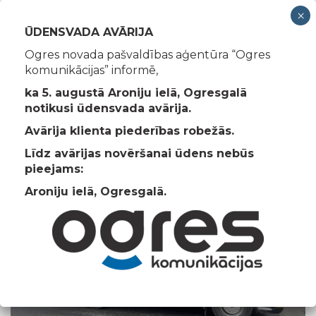
Toggle
ŪDENSVADA AVĀRIJA
navigation
Ogres novada pašvaldības aģentūra “Ogres
komunikācijas” informē,
Asenizācijas pakalpojums
ka 5. augustā Aroniju ielā, Ogresgalā
notikusi ūdensvada avārija.
Ogres Komunikācijas
>
Asenizācijas pakalpojums
Avārija klienta piederības robežās.
Līdz avārijas novēršanai ūdens nebūs
pieejams:
Aroniju ielā, Ogresgalā.