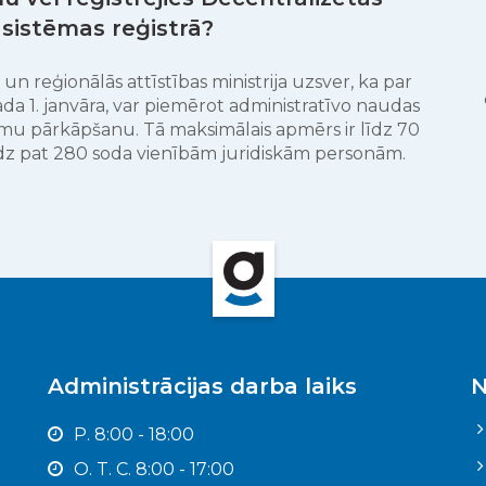
 sistēmas reģistrā?
s un reģionālās attīstības ministrija uzsver, ka par
da 1. janvāra, var piemērot administratīvo naudas
umu pārkāpšanu. Tā maksimālais apmērs ir līdz 70
dz pat 280 soda vienībām juridiskām personām.
Administrācijas darba laiks
N
P. 8:00 - 18:00
O. T. C. 8:00 - 17:00