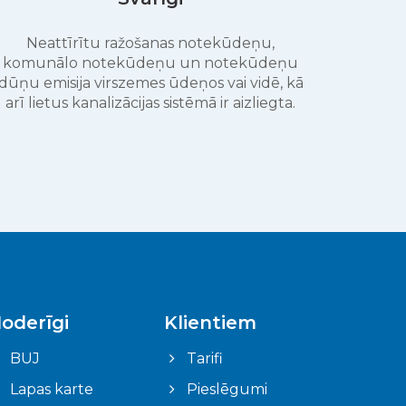
Neattīrītu ražošanas notekūdeņu,
komunālo notekūdeņu un notekūdeņu
dūņu emisija virszemes ūdeņos vai vidē, kā
arī lietus kanalizācijas sistēmā ir aizliegta.
oderīgi
Klientiem
BUJ
Tarifi
Lapas karte
Pieslēgumi