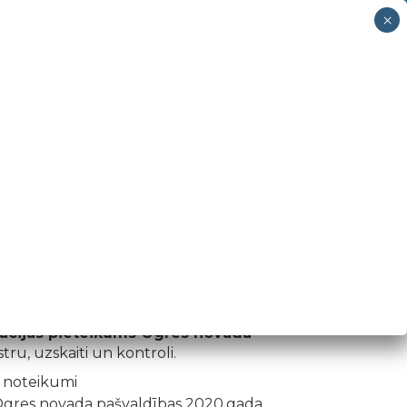
eldbaseins "Neptūns" kase 65046800
KAPI
PAR MUMS
KONTAKTI
 vai ciemā, vietējā pašvaldībā obligāti ir
matīvu prasībām. Šie noteikumi neattiecas
rācijas pieteikums Ogres novada
stru, uzskaiti un kontroli.
a noteikumi
gres novada pašvaldības 2020.gada