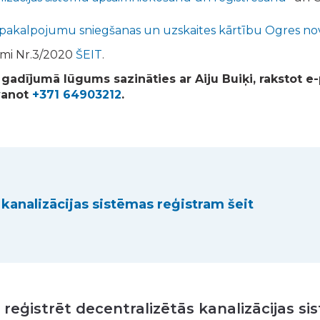
as pakalpojumu sniegšanas un uzskaites kārtību Ogres no
umi Nr.3/2020
ŠEIT
.
 gadījumā lūgums sazināties ar Aiju Buiķi, rakstot e
vanot
+371 64903212
.
 kanalizācijas sistēmas reģistram šeit
 reģistrēt decentralizētās kanalizācijas s