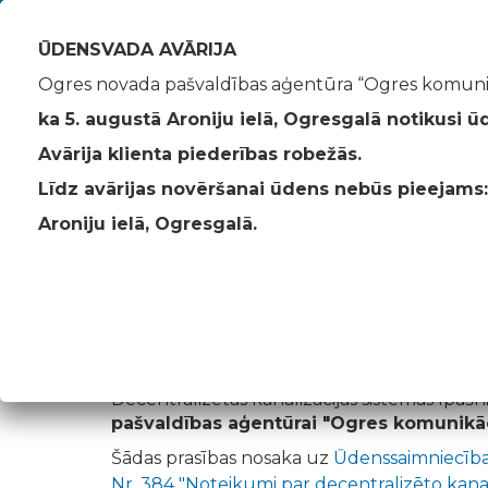
Akmeņu iela 43, Ogre
info@ogresko
ŪDENSVADA AVĀRIJA
Ogres novada pašvaldības aģentūra “Ogres komunik
ka 5. augustā Aroniju ielā, Ogresgalā notikusi ū
Avārija klienta piederības robežās.
Decentralizētās kanali
Līdz avārijas novēršanai ūdens nebūs pieejams:
Ogres Komunikācijas
>
Decentralizētās kanalizācij
Aroniju ielā, Ogresgalā.
Līdz 2021.gada 31.decembrim nekustamā īpašu
jāreģistrē decentralizētā notekūdeņu savākš
uz lauku teritorijām, tostarp viensētām.
Decentralizētās kanalizācijas sistēmas īpa
pašvaldības aģentūrai "Ogres komunikāc
Šādas prasības nosaka uz
Ūdenssaimniecīb
Nr. 384 "Noteikumi par decentralizēto kana