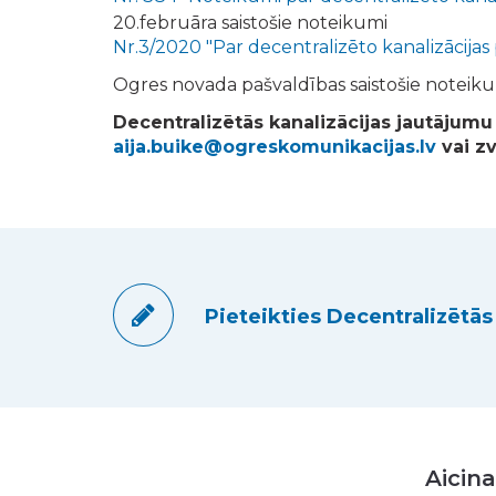
20.februāra saistošie noteikumi
Nr.3/2020 "Par decentralizēto kanalizācij
Ogres novada pašvaldības saistošie noteik
Decentralizētās kanalizācijas jautājumu
aija.buike@ogreskomunikacijas.lv
vai z
Pieteikties Decentralizētās
Aicina