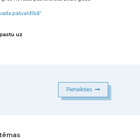
vada pašvaldībā"
.
-pastu uz
Pieteikties
istēmas