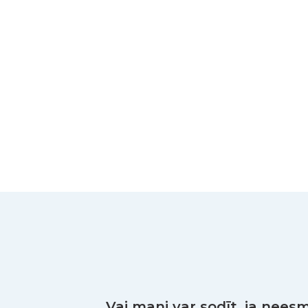
Vai mani var sodīt, ja neesm