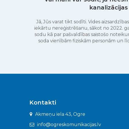
kanalizācijas
Jā, Jūs varat tikt sodīti. Vides aizsardzība
iekārtu nereģistrēšanu, sākot no 2022. ga
sodu kā par pašvaldības saistošo noteik
soda vienībām fiziskām personām un lī
Kontakti
Akmeņu iela 43, Ogre
info@ogreskomunikacijas.lv