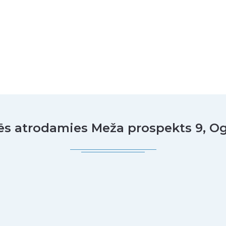
s atrodamies Meža prospekts 9, O
o view the content.