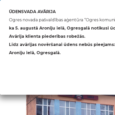
Akmeņu iela 43, Ogre
info@ogresko
ŪDENSVADA AVĀRIJA
Ogres novada pašvaldības aģentūra “Ogres komunik
ka 5. augustā Aroniju ielā, Ogresgalā notikusi ū
Avārija klienta piederības robežās.
Peldbaseins
Līdz avārijas novēršanai ūdens nebūs pieejams:
Ogres Komunikācijas
>
Peldbaseins
Aroniju ielā, Ogresgalā.