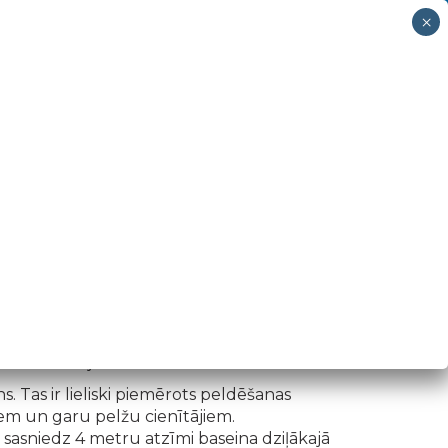
eldbaseins "Neptūns" kase 65046800
KAPI
PAR MUMS
KONTAKTI
ktūrvienības "Neptūns" telpās
un
Mazais
jeb
bērnu baseins
.
s. Tas ir lieliski piemērots peldēšanas
iem un garu pelžu cienītājiem.
 sasniedz 4 metru atzīmi baseina dziļākajā