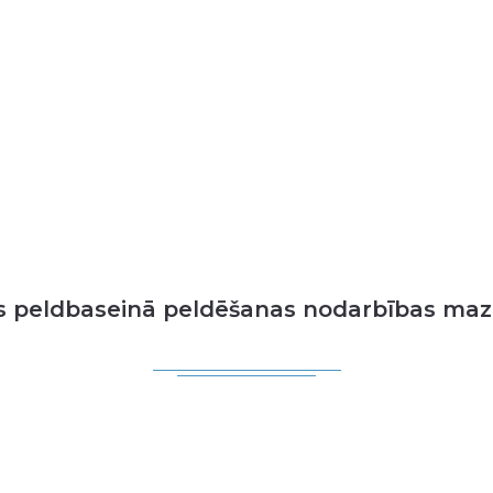
s peldbaseinā peldēšanas nodarbības maz
Accept
Nepieciešamie
cookies to view the content.