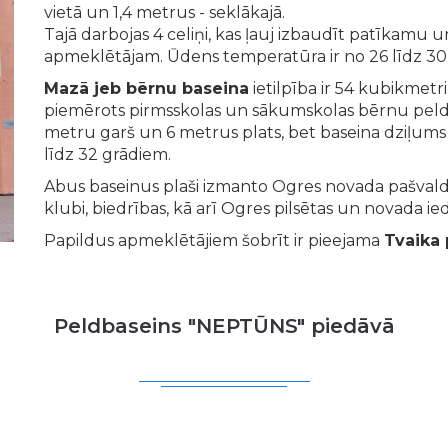
vietā un 1,4 metrus - seklākajā.
Tajā darbojas 4 celiņi, kas ļauj izbaudīt patīkamu
apmeklētājam. Ūdens temperatūra ir no 26 līdz 30
Mazā jeb bērnu baseina
ietilpība ir 54 kubikmetr
piemērots pirmsskolas un sākumskolas bērnu peldē
metru garš un 6 metrus plats, bet baseina dziļums
līdz 32 grādiem.
Abus baseinus plaši izmanto Ogres novada pašvaldība
klubi, biedrības, kā arī Ogres pilsētas un novada ied
Papildus apmeklētājiem šobrīt ir pieejama
Tvaika 
Peldbaseins "NEPTŪNS" piedāvā
iew the content.