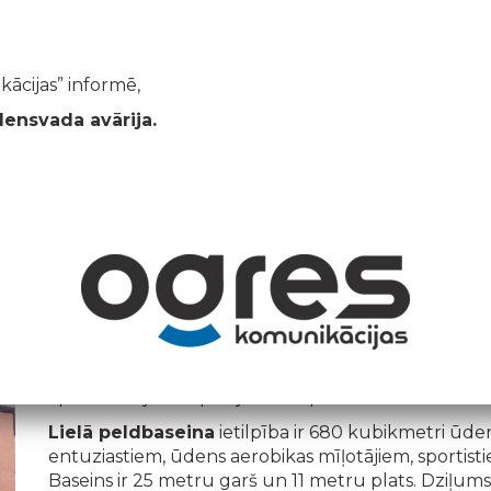
munikacijas.lv
Klientu apkalpošana 65024190
P
ācijas” informē,
KLIENTIEM
ŪDENSSAIMNIECĪBA
PELDBASEINS
densvada avārija.
Pašvaldības aģentūras "Ogres komunikācijas" stru
apmeklētājiem ir pieejami divi peldbaseini -
Lielais
Lielā peldbaseina
ietilpība ir 680 kubikmetri ūden
entuziastiem, ūdens aerobikas mīļotājiem, sportist
Baseins ir 25 metru garš un 11 metru plats. Dziļums