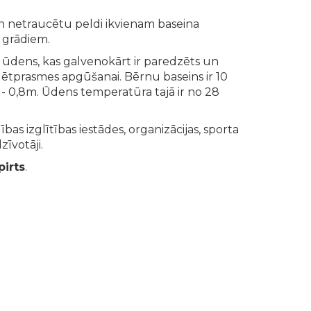
 un netraucētu peldi ikvienam baseina
 grādiem.
i ūdens, kas galvenokārt ir paredzēts un
tprasmes apgūšanai. Bērnu baseins ir 10
 - 0,8m. Ūdens temperatūra tajā ir no 28
s izglītības iestādes, organizācijas, sporta
zīvotāji.
pirts
.