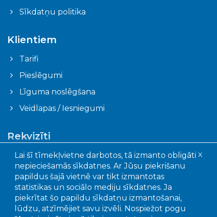
Sīkdatņu politika
Klientiem
Tarifi
Pieslēgumi
Līguma noslēgšana
Veidlapas / Iesniegumi
Rekvizīti
Ogres novada pašvaldības aģentūra "Ogres
Lai šī tīmekļvietne darbotos, tā izmanto obligāti
X
komunikācijas"
nepieciešamās sīkdatnes. Ar Jūsu piekrišanu
Faktiskā adrese: Akmeņu iela 43, Ogre, LV – 5001
papildus šajā vietnē var tikt izmantotas
Juridiskā adrese: Mālkalnes pr. 3, Ogre, LV- 5001
statistikas un sociālo mediju sīkdatnes. Ja
Reģistrācijas Nr.: 90010402651
piekrītat šo papildu sīkdatņu izmantošanai,
lūdzu, atzīmējiet savu izvēli. Nospiežot pogu