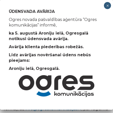
Toggle
ŪDENSVADA AVĀRIJA
navigation
Ogres novada pašvaldības aģentūra “Ogres
komunikācijas” informē,
Līguma noslēgšana
ka 5. augustā Aroniju ielā, Ogresgalā
notikusi ūdensvada avārija.
Ogres Komunikācijas
>
Līguma noslēgšana
Avārija klienta piederības robežās.
Līdz avārijas novēršanai ūdens nebūs
pieejams:
Līgums par Ūdenssaimniecības
Aroniju ielā, Ogresgalā.
un kanalizācijs pakalpojumu
Pārņemot nekustamo īpašumu, jaunajam
īpašniekam ir pienākums nosūtīt iesniegumu (brīvā
formā), uz
info@ogreskomunikacijas.lv
, par lūgumu