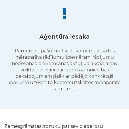
Aģentūra iesaka
Pārņemot īpašumu fiksēt komercuzskaites
mēraparāta rādījumu (piemēram, rādījumu
nodošanas-pieņemšanas aktu). Ja fiksācija nav
veikta, norēķini par ūdenssaimniecības
pakalpojumiem jāsāk ar pēdējo konkrētajā
īpašumā uzskaitīto komercuzskaites mēraparāta
rādījumu.
Zemesgrāmatas izdruku par sev piederošu