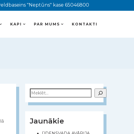
eldbaseins "Neptūns" kase 65046800
KAPI
PAR MUMS
KONTAKTI
Meklēt
Jaunākie
lā
ŪDENSVADA AVĀRIJA