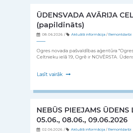
ŪDENSVADA AVĀRIJA CELT
(papildināts)
08.06.2026.
/
Aktuālā informācija
/
Remontdarbi
Ogres novada pašvaldības aģentūra "Ogres k
Celtnieku ielā 19, Ogrē ir NOVĒRSTA. Ūden
Lasīt vairāk
NEBŪS PIEEJAMS ŪDENS 
05.06., 08.06., 09.06.2026
02.06.2026.
/
Aktuālā informācija
/
Remontdarbi