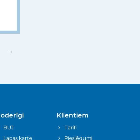
→
oderīgi
Klientiem
BUJ
Tarifi
Lapas karte
Pieslēgumi