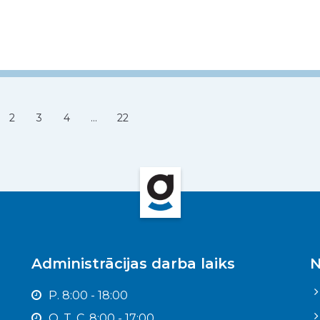
2
3
4
...
22
Administrācijas darba laiks
N
P. 8:00 - 18:00
O. T. C. 8:00 - 17:00