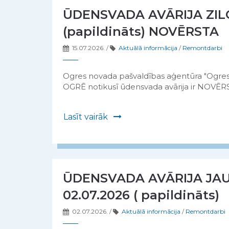
ŪDENSVADA AVĀRIJA ZILO
(papildināts) NOVĒRSTA
15.07.2026.
/
Aktuālā informācija
/
Remontdarbi
Ogres novada pašvaldības aģentūra "Ogres
OGRĒ notikusī ūdensvada avārija ir NOVĒ
Lasīt vairāk
ŪDENSVADA AVĀRIJA JA
02.07.2026 ( papildināts)
02.07.2026.
/
Aktuālā informācija
/
Remontdarbi