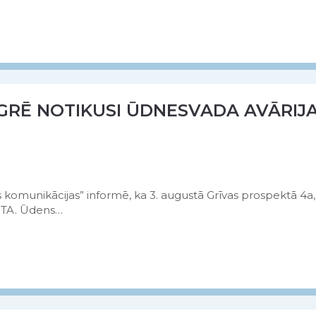
GRĒ NOTIKUSI ŪDNESVADA AVĀRIJ
komunikācijas” informē, ka 3. augustā Grīvas prospektā 4a,
RSTA. Ūdens…