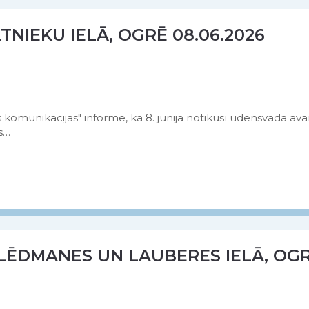
NIEKU IELĀ, OGRĒ 08.06.2026
omunikācijas" informē, ka 8. jūnijā notikusī ūdensvada avār
s…
LĒDMANES UN LAUBERES IELĀ, OG