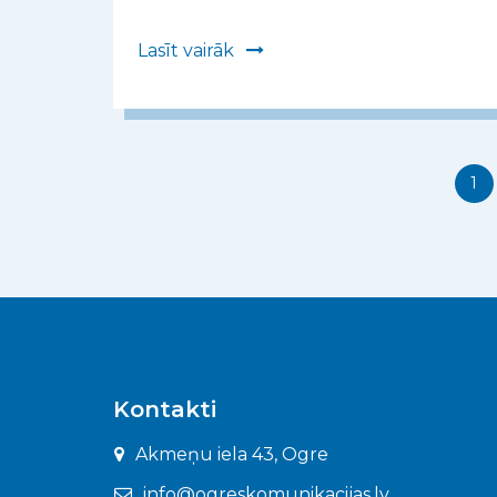
Lasīt vairāk
1
Kontakti
Akmeņu iela 43, Ogre
info@ogreskomunikacijas.lv