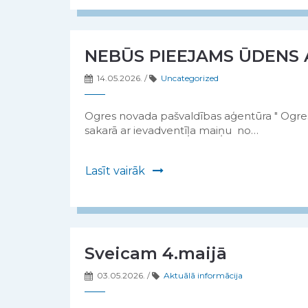
NEBŪS PIEEJAMS ŪDENS A
14.05.2026.
/
Uncategorized
Ogres novada pašvaldības aģentūra " Ogres 
sakarā ar ievadventīļa maiņu no…
Lasīt vairāk
Sveicam 4.maijā
03.05.2026.
/
Aktuālā informācija