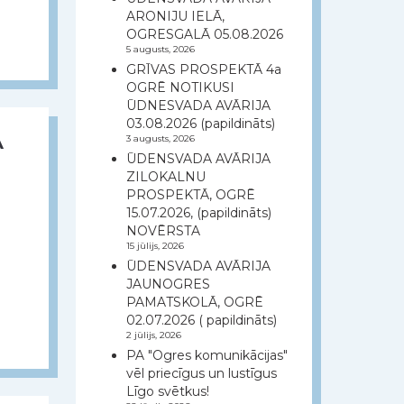
ARONIJU IELĀ,
OGRESGALĀ 05.08.2026
5 augusts, 2026
GRĪVAS PROSPEKTĀ 4a
OGRĒ NOTIKUSI
ŪDNESVADA AVĀRIJA
03.08.2026 (papildināts)
A
3 augusts, 2026
ŪDENSVADA AVĀRIJA
ZILOKALNU
PROSPEKTĀ, OGRĒ
15.07.2026, (papildināts)
NOVĒRSTA
15 jūlijs, 2026
ŪDENSVADA AVĀRIJA
JAUNOGRES
PAMATSKOLĀ, OGRĒ
02.07.2026 ( papildināts)
2 jūlijs, 2026
PA "Ogres komunikācijas"
vēl priecīgus un lustīgus
Līgo svētkus!