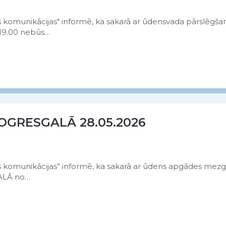
 komunikācijas" informē, ka sakarā ar ūdensvada pārslēgša
0-19.00 nebūs…
OGRESGALĀ 28.05.2026
 komunikācijas” informē, ka sakarā ar ūdens apgādes mezg
GALĀ no…