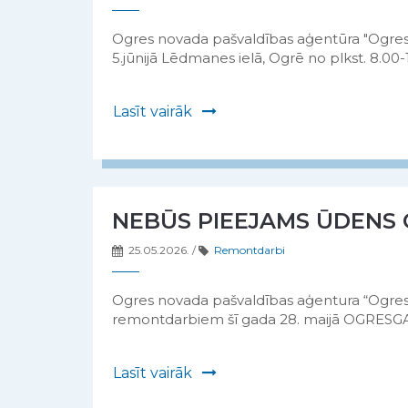
Ogres novada pašvaldības aģentūra "Ogres
5.jūnijā Lēdmanes ielā, Ogrē no plkst. 8.0
Lasīt vairāk
NEBŪS PIEEJAMS ŪDENS 
25.05.2026.
/
Remontdarbi
Ogres novada pašvaldības aģentura “Ogres
remontdarbiem šī gada 28. maijā OGRES
Lasīt vairāk