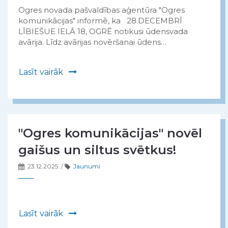
Ogres novada pašvaldības aģentūra "Ogres
komunikācijas" informē, ka 28.DECEMBRĪ
LĪBIEŠUE IELĀ 18, OGRĒ notikusi ūdensvada
avārija. Līdz avārijas novēršanai ūdens…
Lasīt vairāk
"Ogres komunikācijas" novēl
gaišus un siltus svētkus!
23.12.2025.
/
Jaunumi
Lasīt vairāk