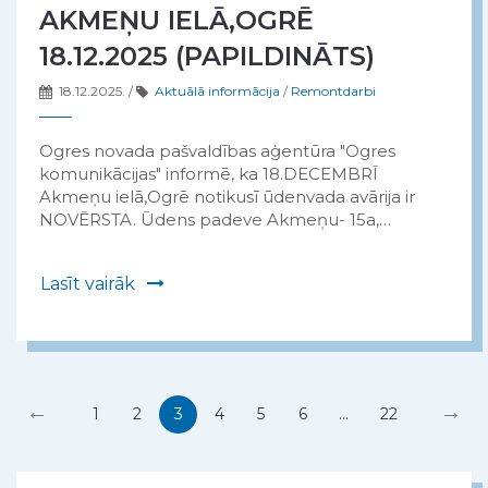
AKMEŅU IELĀ,OGRĒ
18.12.2025 (PAPILDINĀTS)
18.12.2025.
/
Aktuālā informācija
/
Remontdarbi
Ogres novada pašvaldības aģentūra "Ogres
komunikācijas" informē, ka 18.DECEMBRĪ
Akmeņu ielā,Ogrē notikusī ūdenvada avārija ir
NOVĒRSTA. Ūdens padeve Akmeņu- 15a,…
Lasīt vairāk
←
→
1
2
3
4
5
6
...
22