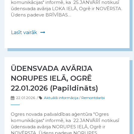
komunikācijas" informē, ka 25.JANVĀRĪ notikusī
ūdensvada avārija LOKA IELĀ, Ogrē ir NOVĒRSTA.
Ūdens padeve BRĪVĪBAS…
Lasīt vairāk
ŪDENSVADA AVĀRIJA
NORUPES IELĀ, OGRĒ
22.01.2026 (Papildināts)
22.01.2026.
/
Aktuālā informācija
/
Remontdarbi
Ogres novada pašvaldības aģentūra "Ogres
komunikācijas" informē, ka 22.JANVĀRĪ notikusī
ūdensvada avārija NORUPES IELĀ, Ogrē ir
NOVĒRSTA. Ūdens padeve NORUPES…