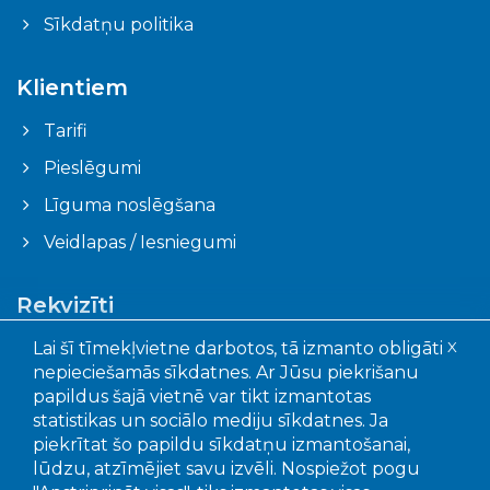
Sīkdatņu politika
Klientiem
Tarifi
Pieslēgumi
Līguma noslēgšana
Veidlapas / Iesniegumi
Rekvizīti
Ogres novada pašvaldības aģentūra "Ogres
Lai šī tīmekļvietne darbotos, tā izmanto obligāti
X
komunikācijas"
nepieciešamās sīkdatnes. Ar Jūsu piekrišanu
Faktiskā adrese: Akmeņu iela 43, Ogre, LV – 5001
papildus šajā vietnē var tikt izmantotas
Juridiskā adrese: Mālkalnes pr. 3, Ogre, LV- 5001
statistikas un sociālo mediju sīkdatnes. Ja
Reģistrācijas Nr.: 90010402651
piekrītat šo papildu sīkdatņu izmantošanai,
lūdzu, atzīmējiet savu izvēli. Nospiežot pogu