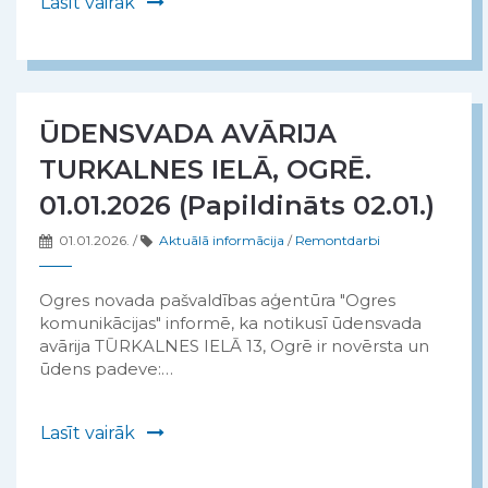
Lasīt vairāk
ŪDENSVADA AVĀRIJA
TURKALNES IELĀ, OGRĒ.
01.01.2026 (Papildināts 02.01.)
01.01.2026.
/
Aktuālā informācija
/
Remontdarbi
Ogres novada pašvaldības aģentūra "Ogres
komunikācijas" informē, ka notikusī ūdensvada
avārija TŪRKALNES IELĀ 13, Ogrē ir novērsta un
ūdens padeve:…
Lasīt vairāk