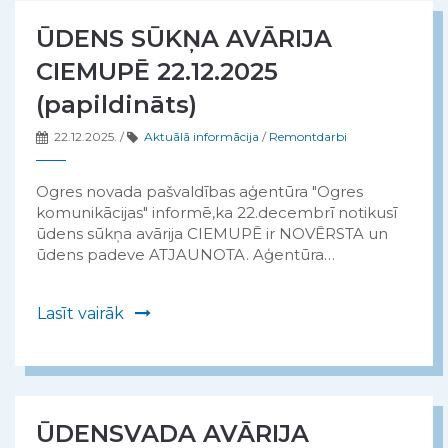
ŪDENS SŪKŅA AVĀRIJA
CIEMUPĒ 22.12.2025
(papildināts)
22.12.2025.
/
Aktuālā informācija
/
Remontdarbi
Ogres novada pašvaldības aģentūra "Ogres
komunikācijas" informē,ka 22.decembrī notikusī
ūdens sūkņa avārija CIEMUPĒ ir NOVĒRSTA un
ūdens padeve ATJAUNOTA. Aģentūra…
Lasīt vairāk
ŪDENSVADA AVĀRIJA