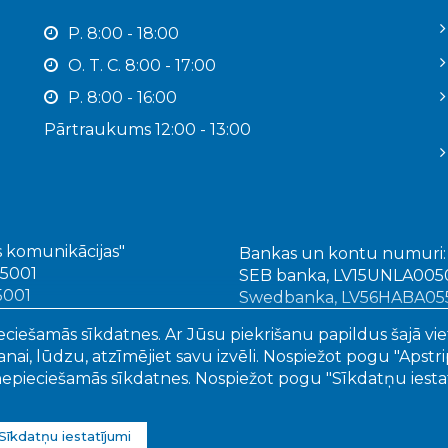
P. 8:00 - 18:00
O. T. C. 8:00 - 17:00
P. 8:00 - 16:00
Pārtraukums 12:00 - 13:00
 komunikācijas"
Bankas un kontu numuri:
 5001
SEB banka, LV15UNLA00
 5001
Swedbanka, LV56HABA05
Citadele banka LV92PAR
eciešamās sīkdatnes. Ar Jūsu piekrišanu papildus šajā vie
ai, lūdzu, atzīmējiet savu izvēli. Nospiežot pogu "Apstripr
 nepieciešamās sīkdatnes. Nospiežot pogu "Sīkdatņu iestatī
6
Ogres Komunikācijas
, publicētā satura visas tiesības aizs
Sīkdatņu iestatījumi