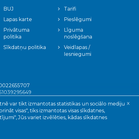
BUJ
Tarifi
Lapas karte
Pieslēgumi
Privātuma
Līguma
politika
noslēgšana
Sīkdatņu politika
Veidlapas /
Iesniegumi
50022655707
51039295649
X0016381020001
tnē var tikt izmantotas statistikas un sociālo mediju
X
ināt visas", tiks izmantotas visas sīkdatnes,
jumi", Jūs variet izvēlēties, kādas sīkdatnes
argātas.