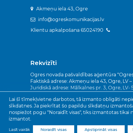
Akmeņu iela 43, Ogre
info@ogreskomunikacijas.lv
Klientu apkalpošana 65024190
Rekvizīti
Ogres novada pašvaldības aģentūra "Ogres
Faktiskā adrese: Akmeņu iela 43, Ogre, LV –
Juridiskā adrese: Mālkalnes pr. 3, Ogre, LV-
Reģistrācijas Nr.: 90010402651
Lai šī tīmekļvietne darbotos, tā izmanto obligāti nepi
sīkdatnes. Ja piekrītat šo papildu sīkdatņu izmantošan
nospiežot pogu "Noraidīt visas", tiks izmantotas tikai
izmantot.
© 202
Lasīt vairāk
Noraidīt visas
Apstiprināt visas