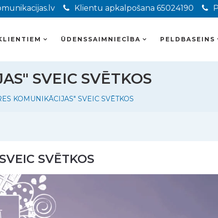
munikacijas.lv
Klientu apkalpošana 65024190
P
KLIENTIEM
ŪDENSSAIMNIECĪBA
PELDBASEINS
AS" SVEIC SVĒTKOS
RES KOMUNIKĀCIJAS" SVEIC SVĒTKOS
 SVEIC SVĒTKOS