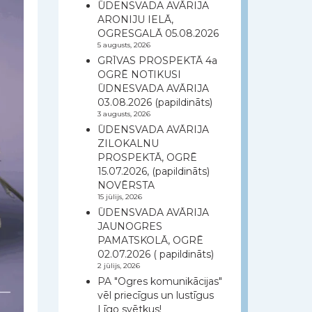
ŪDENSVADA AVĀRIJA
ARONIJU IELĀ,
OGRESGALĀ 05.08.2026
5 augusts, 2026
GRĪVAS PROSPEKTĀ 4a
OGRĒ NOTIKUSI
ŪDNESVADA AVĀRIJA
03.08.2026 (papildināts)
3 augusts, 2026
ŪDENSVADA AVĀRIJA
ZILOKALNU
PROSPEKTĀ, OGRĒ
15.07.2026, (papildināts)
NOVĒRSTA
15 jūlijs, 2026
ŪDENSVADA AVĀRIJA
JAUNOGRES
PAMATSKOLĀ, OGRĒ
02.07.2026 ( papildināts)
2 jūlijs, 2026
PA "Ogres komunikācijas"
vēl priecīgus un lustīgus
Līgo svētkus!