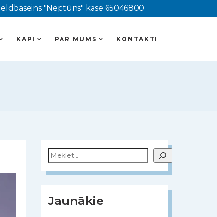
eldbaseins "Neptūns" kase 65046800
KAPI
PAR MUMS
KONTAKTI
Meklēt
Jaunākie