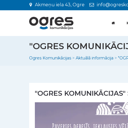
Akmeņu iela 43, Ogre
info@ogresko
"OGRES KOMUNIKĀCIJ
Ogres Komunikācijas
>
Aktuālā informācija
>
"OG
"OGRES KOMUNIKĀCIJAS"