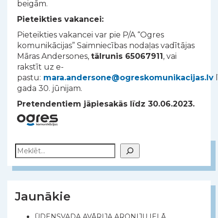
beigām.
Pieteikties vakancei:
Pieteikties vakancei var pie P/A “Ogres
komunikācijas” Saimniecības nodaļas vadītājas
Māras Andersones,
tālrunis 65067911
, vai
rakstīt uz e-
pastu:
mara.andersone@ogreskomunikacijas.lv
l
gada 30. jūnijam.
Pretendentiem jāpiesakās līdz 30.06.2023.
Meklēt
Jaunākie
ŪDENSVADA AVĀRIJA ARONIJU IELĀ,