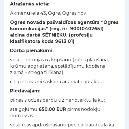
Atrašanās vieta:
Akmeņu iela 43, Ogre, Ogres nov.
Ogres novada pašvaldības aģentūra “Ogres
komunikācijas” (reģ. nr. 90010402651)
aicina darbā SĒTNIEKU, (profesiju
klasifikatora kods 9613 01)
Darba pienākumi:
veikt teritorijas uzkopšanu (zāles pļaušana,
krūmu apgriešana, apstādījumu kopšana,
ziemā – sniega tīrīšana).
citi pienākumi saskaņā ar amata aprakstu.
Piedāvājam:
pilnas slodzes darbu uz nenoteiktu laiku;
atalgojumu
650.00 EUR
pirms nodokļu
nomaksas;
veselības apdrošināšanu pēc pārbaudes laika