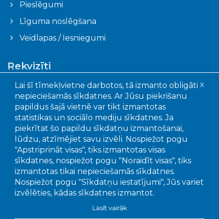
Pieslēgumi
Līguma noslēgšana
Veidlapas / Iesniegumi
Rekvizīti
Ogres novada pašvaldības aģentūra "Ogres
Lai šī tīmekļvietne darbotos, tā izmanto obligāti
X
komunikācijas"
nepieciešamās sīkdatnes. Ar Jūsu piekrišanu
Faktiskā adrese: Akmeņu iela 43, Ogre, LV – 5001
papildus šajā vietnē var tikt izmantotas
Juridiskā adrese: Mālkalnes pr. 3, Ogre, LV- 5001
statistikas un sociālo mediju sīkdatnes. Ja
Reģistrācijas Nr.: 90010402651
piekrītat šo papildu sīkdatņu izmantošanai,
lūdzu, atzīmējiet savu izvēli. Nospiežot pogu
"Apstriprināt visas", tiks izmantotas visas
Bankas un kontu numuri:
sīkdatnes, nospiežot pogu "Noraidīt visas", tiks
SEB banka, LV15UNLA0050022655707
izmantotas tikai nepieciešamās sīkdatnes.
Swedbanka, LV56HABA0551039295649
Nospiežot pogu "Sīkdatņu iestatījumi", Jūs variet
Citadele banka LV92PARX0016381020001
izvēlēties, kādas sīkdatnes izmantot.
Lasīt vairāk