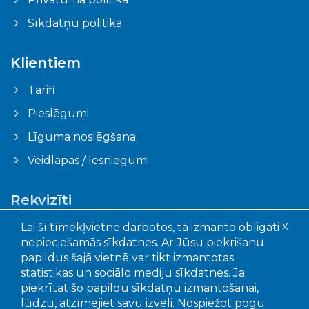
Sīkdatņu politika
Klientiem
Tarifi
Pieslēgumi
Līguma noslēgšana
Veidlapas / Iesniegumi
Rekvizīti
Ogres novada pašvaldības aģentūra "Ogres
Lai šī tīmekļvietne darbotos, tā izmanto obligāti
X
komunikācijas"
nepieciešamās sīkdatnes. Ar Jūsu piekrišanu
Faktiskā adrese: Akmeņu iela 43, Ogre, LV – 5001
papildus šajā vietnē var tikt izmantotas
Juridiskā adrese: Mālkalnes pr. 3, Ogre, LV- 5001
statistikas un sociālo mediju sīkdatnes. Ja
Reģistrācijas Nr.: 90010402651
piekrītat šo papildu sīkdatņu izmantošanai,
lūdzu, atzīmējiet savu izvēli. Nospiežot pogu