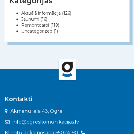
Kategorijas
Aktuālā informācija
(126)
Jaunumi
(16)
Remontdarbi
(119)
Uncategorized
(1)
Kontakti
Akmeņu iela 43, Ogre
info@ogreskomunikacijas.lv
Klientu apkalpošana 65024190