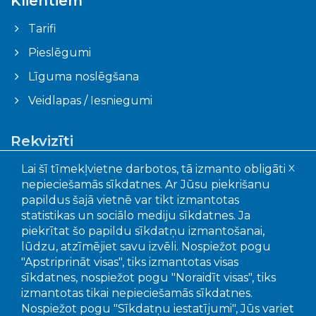
Klientiem
Tarifi
Pieslēgumi
Līguma noslēgšana
Veidlapas / Iesniegumi
Rekvizīti
Ogres novada pašvaldības aģentūra "Ogres
Lai šī tīmekļvietne darbotos, tā izmanto obligāti
X
komunikācijas"
nepieciešamās sīkdatnes. Ar Jūsu piekrišanu
Faktiskā adrese: Akmeņu iela 43, Ogre, LV – 5001
papildus šajā vietnē var tikt izmantotas
Juridiskā adrese: Mālkalnes pr. 3, Ogre, LV- 5001
statistikas un sociālo mediju sīkdatnes. Ja
Reģistrācijas Nr.: 90010402651
piekrītat šo papildu sīkdatņu izmantošanai,
lūdzu, atzīmējiet savu izvēli. Nospiežot pogu
"Apstriprināt visas", tiks izmantotas visas
Bankas un kontu numuri:
sīkdatnes, nospiežot pogu "Noraidīt visas", tiks
SEB banka, LV15UNLA0050022655707
izmantotas tikai nepieciešamās sīkdatnes.
Swedbanka, LV56HABA0551039295649
Nospiežot pogu "Sīkdatņu iestatījumi", Jūs variet
Citadele banka LV92PARX0016381020001