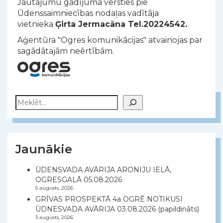
Jautājumu gadījumā vērsties pie
Ūdenssaimniecības nodaļas vadītāja
vietnieka
Ģirta Jermacāna Tel.20224542.
Aģentūra "Ogres komunikācijas" atvainojas par
sagādātajām neērtībām.
Meklēt
Jaunākie
ŪDENSVADA AVĀRIJA ARONIJU IELĀ,
OGRESGALĀ 05.08.2026
5 augusts, 2026
GRĪVAS PROSPEKTĀ 4a OGRĒ NOTIKUSI
ŪDNESVADA AVĀRIJA 03.08.2026 (papildināts)
3 augusts, 2026