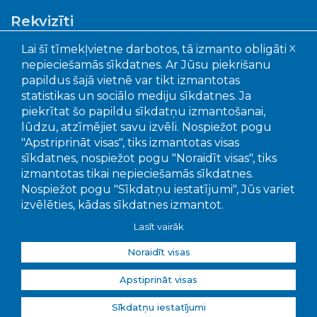
Rekvizīti
Lai šī tīmekļvietne darbotos, tā izmanto obligāti
X
Ogres novada pašvaldības aģentūra "Ogres
nepieciešamās sīkdatnes. Ar Jūsu piekrišanu
komunikācijas"
papildus šajā vietnē var tikt izmantotas
Faktiskā adrese: Akmeņu iela 43, Ogre, LV – 5001
statistikas un sociālo mediju sīkdatnes. Ja
Juridiskā adrese: Mālkalnes pr. 3, Ogre, LV- 5001
piekrītat šo papildu sīkdatņu izmantošanai,
Reģistrācijas Nr.: 90010402651
lūdzu, atzīmējiet savu izvēli. Nospiežot pogu
"Apstriprināt visas", tiks izmantotas visas
Bankas un kontu numuri:
sīkdatnes, nospiežot pogu "Noraidīt visas", tiks
SEB banka, LV15UNLA0050022655707
izmantotas tikai nepieciešamās sīkdatnes.
Swedbanka, LV56HABA0551039295649
Nospiežot pogu "Sīkdatņu iestatījumi", Jūs variet
Citadele banka LV92PARX0016381020001
izvēlēties, kādas sīkdatnes izmantot.
Lasīt vairāk
Noraidīt visas
Apstiprināt visas
© 2026
Ogres Komunikācijas
, publicētā satura visas
tiesības aizsargātas.
Sīkdatņu iestatījumi