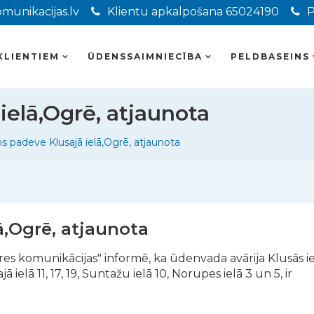
munikacijas.lv
Klientu apkalpošana 65024190
P
KLIENTIEM
ŪDENSSAIMNIECĪBA
PELDBASEINS
ielā,Ogrē, atjaunota
s padeve Klusajā ielā,Ogrē, atjaunota
ā,Ogrē, atjaunota
s komunikācijas" informē, ka ūdenvada avārija Klusās ie
ielā 11, 17, 19, Suntažu ielā 10, Norupes ielā 3 un 5, ir