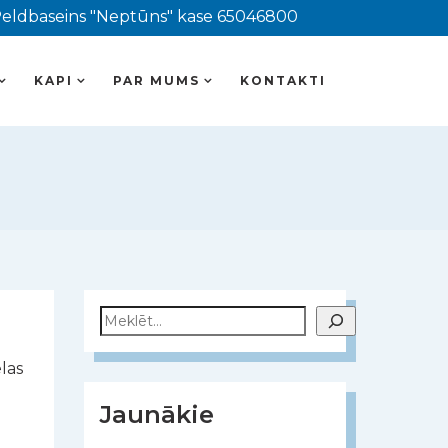
eldbaseins "Neptūns" kase 65046800
KAPI
PAR MUMS
KONTAKTI
Meklēt
las
Jaunākie