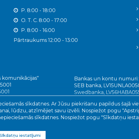
P. 8:00 - 18:00
O. T. C. 8:00 - 17:00
P. 8:00 - 16:00
Pārtraukums 12:00 - 13:00
 komunikācijas"
Bankas un kontu numuri:
 5001
SEB banka, LV15UNLA00
 5001
Swedbanka, LV56HABA05
Citadele banka LV92PAR
eciešamās sīkdatnes. Ar Jūsu piekrišanu papildus šajā vie
ai, lūdzu, atzīmējiet savu izvēli. Nospiežot pogu "Apstripr
 nepieciešamās sīkdatnes. Nospiežot pogu "Sīkdatņu iestatī
6
Ogres Komunikācijas
, publicētā satura visas tiesības aizs
Sīkdatņu iestatījumi