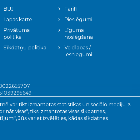
BUJ
Tarifi
Lapas karte
Pieslēgumi
Privātuma
Līguma
politika
noslēgšana
Sīkdatņu politika
Veidlapas /
Iesniegumi
50022655707
51039295649
X0016381020001
tnē var tikt izmantotas statistikas un sociālo mediju
X
ināt visas", tiks izmantotas visas sīkdatnes,
jumi", Jūs variet izvēlēties, kādas sīkdatnes
argātas.