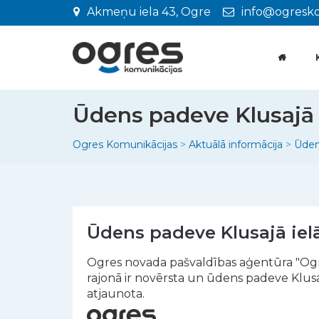
Akmeņu iela 43, Ogre
info@ogresko
Ūdens padeve Klusajā 
Ogres Komunikācijas
>
Aktuālā informācija
>
Ūden
Ūdens padeve Klusajā iel
Ogres novada pašvaldības aģentūra "Ogre
rajonā ir novērsta un ūdens padeve Klusajā 
atjaunota.