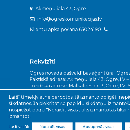
Akmeņu iela 43, Ogre
info@ogreskomunikacijas.lv
Klientu apkalpošana 65024190
Rekvizīti
Ogres novada pašvaldības aģentūra "Ogres
Faktiskā adrese: Akmeņu iela 43, Ogre, LV –
Juridiskā adrese: Mālkalnes pr. 3, Ogre, LV-
Reģistrācijas Nr.: 90010402651
Lai šī tīmekļvietne darbotos, tā izmanto obligāti nepi
sīkdatnes. Ja piekrītat šo papildu sīkdatņu izmantošan
nospiežot pogu "Noraidīt visas", tiks izmantotas tikai
izmantot.
© 202
Lasīt vairāk
Noraidīt visas
Apstiprināt visas