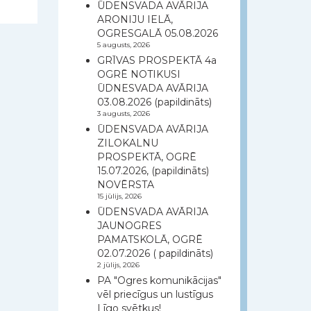
ŪDENSVADA AVĀRIJA
ARONIJU IELĀ,
OGRESGALĀ 05.08.2026
5 augusts, 2026
GRĪVAS PROSPEKTĀ 4a
OGRĒ NOTIKUSI
ŪDNESVADA AVĀRIJA
03.08.2026 (papildināts)
3 augusts, 2026
ŪDENSVADA AVĀRIJA
ZILOKALNU
PROSPEKTĀ, OGRĒ
15.07.2026, (papildināts)
NOVĒRSTA
15 jūlijs, 2026
ŪDENSVADA AVĀRIJA
JAUNOGRES
PAMATSKOLĀ, OGRĒ
02.07.2026 ( papildināts)
2 jūlijs, 2026
PA "Ogres komunikācijas"
vēl priecīgus un lustīgus
Līgo svētkus!