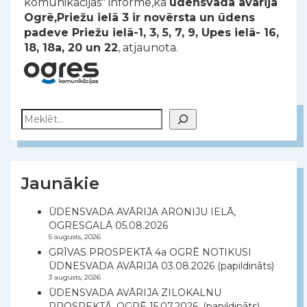
komunikācijas" informē,ka
ūdensvada avārija
Ogrē,Priežu ielā 3 ir novērsta un ūdens
padeve Priežu ielā-1, 3, 5, 7, 9, Upes ielā- 16,
18, 18a, 20 un 22
, atjaunota.
Meklēt
Jaunākie
ŪDENSVADA AVĀRIJA ARONIJU IELĀ,
OGRESGALĀ 05.08.2026
5 augusts, 2026
GRĪVAS PROSPEKTĀ 4a OGRĒ NOTIKUSI
ŪDNESVADA AVĀRIJA 03.08.2026 (papildināts)
3 augusts, 2026
ŪDENSVADA AVĀRIJA ZILOKALNU
PROSPEKTĀ, OGRĒ 15.07.2026, (papildināts)