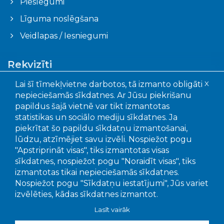
Pieslēgumi
Līguma noslēgšana
Veidlapas / Iesniegumi
Rekvizīti
Lai šī tīmekļvietne darbotos, tā izmanto obligāti
X
Ogres novada pašvaldības aģentūra "Ogres
nepieciešamās sīkdatnes. Ar Jūsu piekrišanu
komunikācijas"
papildus šajā vietnē var tikt izmantotas
Faktiskā adrese: Akmeņu iela 43, Ogre, LV – 5001
statistikas un sociālo mediju sīkdatnes. Ja
Juridiskā adrese: Mālkalnes pr. 3, Ogre, LV- 5001
piekrītat šo papildu sīkdatņu izmantošanai,
Reģistrācijas Nr.: 90010402651
lūdzu, atzīmējiet savu izvēli. Nospiežot pogu
"Apstriprināt visas", tiks izmantotas visas
Bankas un kontu numuri:
sīkdatnes, nospiežot pogu "Noraidīt visas", tiks
SEB banka, LV15UNLA0050022655707
izmantotas tikai nepieciešamās sīkdatnes.
Swedbanka, LV56HABA0551039295649
Nospiežot pogu "Sīkdatņu iestatījumi", Jūs variet
Citadele banka LV92PARX0016381020001
izvēlēties, kādas sīkdatnes izmantot.
Lasīt vairāk