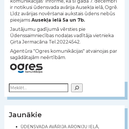
komunikācijas" informē, ka šī gada 7. decembrī
ir notikusi ūdensvada avārija Ausekļa ielā, Ogrē.
Līdz avārijas novēršanai aukstais ūdens nebūs
pieejams
Ausekļa ielā 5a un 7b.
Jautājumu gadījumā vērsties pie
Ūdenssaimniecības nodaļas vadītāja vietnieka
Ģirta Jermacāna Tel.20224542.
Aģentūra "Ogres komunikācijas" atvainojas par
sagādātajām neērtībām.
Meklēt
Jaunākie
ŪDENSVADA AVĀRIJA ARONIJU IELĀ,