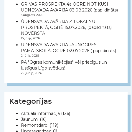
GRĪVAS PROSPEKTĀ 4a OGRĒ NOTIKUSI
ŪDNESVADA AVĀRIJA 03.08.2026 (papildināts)
3 augusts, 2026
ŪDENSVADA AVĀRIJA ZILOKALNU
PROSPEKTĀ, OGRĒ 15.07.2026, (papildināts)
NOVĒRSTA
15 jūlijs, 2026
ŪDENSVADA AVĀRIJA JAUNOGRES
PAMATSKOLĀ, OGRĒ 02.07.2026 ( papildināts)
2 jūlijs, 2026
PA "Ogres komunikācijas" vēl priecīgus un
lustīgus Līgo svētkus!
22 jūnijs, 2026
Kategorijas
Aktuālā informācija
(126)
Jaunumi
(16)
Remontdarbi
(119)
Uncategorized
(1)