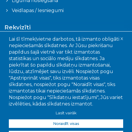
Līguma noslēgšana
Veidlapas / Iesniegumi
Rekvizīti
Ogres novada pašvaldības aģentūra "Ogres
Lai šī tīmekļvietne darbotos, tā izmanto obligāti
X
komunikācijas"
nepieciešamās sīkdatnes. Ar Jūsu piekrišanu
Faktiskā adrese: Akmeņu iela 43, Ogre, LV – 5001
papildus šajā vietnē var tikt izmantotas
Juridiskā adrese: Mālkalnes pr. 3, Ogre, LV- 5001
statistikas un sociālo mediju sīkdatnes. Ja
Reģistrācijas Nr.: 90010402651
piekrītat šo papildu sīkdatņu izmantošanai,
lūdzu, atzīmējiet savu izvēli. Nospiežot pogu
"Apstriprināt visas", tiks izmantotas visas
Bankas un kontu numuri:
sīkdatnes, nospiežot pogu "Noraidīt visas", tiks
SEB banka, LV15UNLA0050022655707
izmantotas tikai nepieciešamās sīkdatnes.
Swedbanka, LV56HABA0551039295649
Nospiežot pogu "Sīkdatņu iestatījumi", Jūs variet
Citadele banka LV92PARX0016381020001
izvēlēties, kādas sīkdatnes izmantot.
Lasīt vairāk
Noraidīt visas