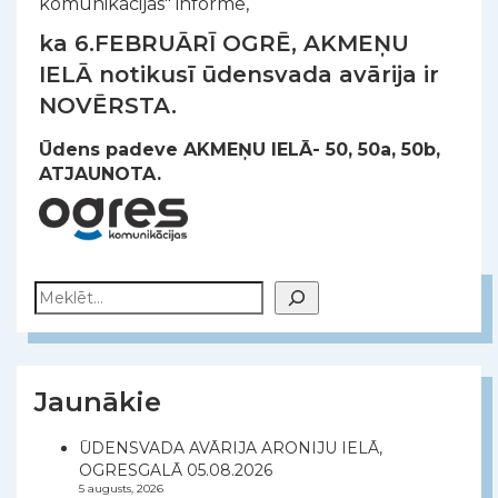
komunikācijas" informē,
ka 6.FEBRUĀRĪ OGRĒ, AKMEŅU
IELĀ notikusī ūdensvada avārija ir
NOVĒRSTA.
Ūdens padeve AKMEŅU IELĀ- 50, 50a, 50b,
ATJAUNOTA.
Meklēt
Jaunākie
ŪDENSVADA AVĀRIJA ARONIJU IELĀ,
OGRESGALĀ 05.08.2026
5 augusts, 2026