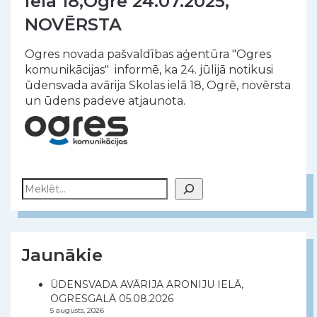
ielā 18,Ogrē 24.07.2025,
NOVĒRSTA
Ogres novada pašvaldības aģentūra "Ogres
komunikācijas" informē, ka 24. jūlijā notikusi
ūdensvada avārija Skolas ielā 18, Ogrē, novērsta
un ūdens padeve atjaunota.
Meklēt
Jaunākie
ŪDENSVADA AVĀRIJA ARONIJU IELĀ,
OGRESGALĀ 05.08.2026
5 augusts, 2026