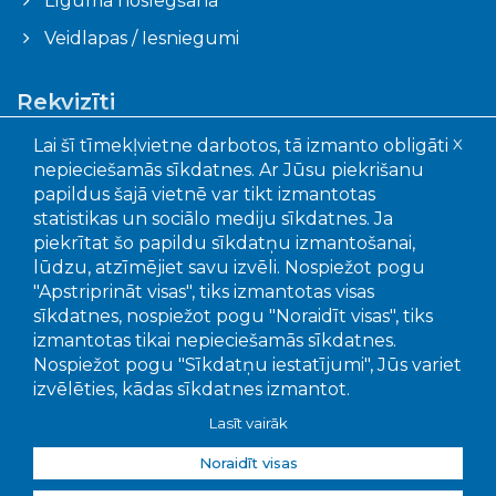
Līguma noslēgšana
Veidlapas / Iesniegumi
Rekvizīti
Lai šī tīmekļvietne darbotos, tā izmanto obligāti
X
Ogres novada pašvaldības aģentūra "Ogres
nepieciešamās sīkdatnes. Ar Jūsu piekrišanu
komunikācijas"
papildus šajā vietnē var tikt izmantotas
Faktiskā adrese: Akmeņu iela 43, Ogre, LV – 5001
statistikas un sociālo mediju sīkdatnes. Ja
Juridiskā adrese: Mālkalnes pr. 3, Ogre, LV- 5001
piekrītat šo papildu sīkdatņu izmantošanai,
Reģistrācijas Nr.: 90010402651
lūdzu, atzīmējiet savu izvēli. Nospiežot pogu
"Apstriprināt visas", tiks izmantotas visas
Bankas un kontu numuri:
sīkdatnes, nospiežot pogu "Noraidīt visas", tiks
SEB banka, LV15UNLA0050022655707
izmantotas tikai nepieciešamās sīkdatnes.
Swedbanka, LV56HABA0551039295649
Nospiežot pogu "Sīkdatņu iestatījumi", Jūs variet
Citadele banka LV92PARX0016381020001
izvēlēties, kādas sīkdatnes izmantot.
Lasīt vairāk
Noraidīt visas