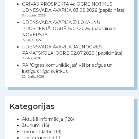
GRĪVAS PROSPEKTĀ 4a OGRĒ NOTIKUSI
ŪDNESVADA AVĀRIJA 03.08.2026 (papildināts)
3 augusts, 2026
ŪDENSVADA AVĀRIJA ZILOKALNU
PROSPEKTĀ, OGRĒ 15.07.2026, (papildināts)
NOVĒRSTA
15 jūlijs, 2026
ŪDENSVADA AVĀRIJA JAUNOGRES
PAMATSKOLĀ, OGRĒ 02.07.2026 ( papildināts)
2 jūlijs, 2026
PA "Ogres komunikācijas" vēl priecīgus un
lustīgus Līgo svētkus!
22 jūnijs, 2026
Kategorijas
Aktuālā informācija
(126)
Jaunumi
(16)
Remontdarbi
(119)
Uncategorized
(1)