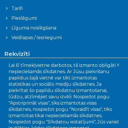
Tarifi
Pieslēgumi
Līguma noslēgšana
Veidlapas / Iesniegumi
Rekvizīti
Ogres novada pašvaldības aģentūra "Ogres
Lai šī tīmekļvietne darbotos, tā izmanto obligāti
X
komunikācijas"
nepieciešamās sīkdatnes. Ar Jūsu piekrišanu
Faktiskā adrese: Akmeņu iela 43, Ogre, LV – 5001
papildus šajā vietnē var tikt izmantotas
Juridiskā adrese: Mālkalnes pr. 3, Ogre, LV- 5001
statistikas un sociālo mediju sīkdatnes. Ja
Reģistrācijas Nr.: 90010402651
piekrītat šo papildu sīkdatņu izmantošanai,
lūdzu, atzīmējiet savu izvēli. Nospiežot pogu
"Apstriprināt visas", tiks izmantotas visas
Bankas un kontu numuri:
sīkdatnes, nospiežot pogu "Noraidīt visas", tiks
SEB banka, LV15UNLA0050022655707
izmantotas tikai nepieciešamās sīkdatnes.
Swedbanka, LV56HABA0551039295649
Nospiežot pogu "Sīkdatņu iestatījumi", Jūs variet
Citadele banka LV92PARX0016381020001