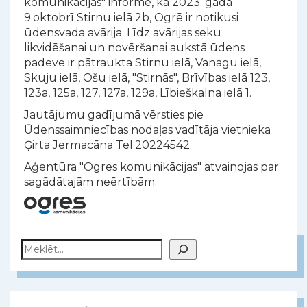
komunikācijas" informē, ka 2023. gada
9.oktobrī Stirnu ielā 2b, Ogrē ir notikusi
ūdensvada avārija. Līdz avārijas seku
likvidēšanai un novēršanai aukstā ūdens
padeve ir pātraukta Stirnu ielā, Vanagu ielā,
Skuju ielā, Ošu ielā, "Stirnās", Brīvības ielā 123,
123a, 125a, 127, 127a, 129a, Lībieškalna ielā 1.
Jautājumu gadījumā vērsties pie
Ūdenssaimniecības nodaļas vadītāja vietnieka
Ģirta Jermacāna Tel.20224542.
Aģentūra "Ogres komunikācijas" atvainojas par
sagādātajām neērtībām.
Meklēt