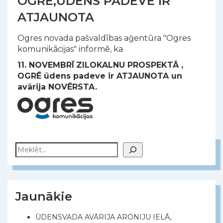
OGRĒ,ŪDENS PADEVE IR
ATJAUNOTA
Ogres novada pašvaldības aģentūra "Ogres
komunikācijas" informē, ka
11. NOVEMBRĪ
ZILOKALNU PROSPEKTĀ ,
OGRĒ ūdens padeve ir ATJAUNOTA un
avārija NOVĒRSTA.
Meklēt
Jaunākie
ŪDENSVADA AVĀRIJA ARONIJU IELĀ,