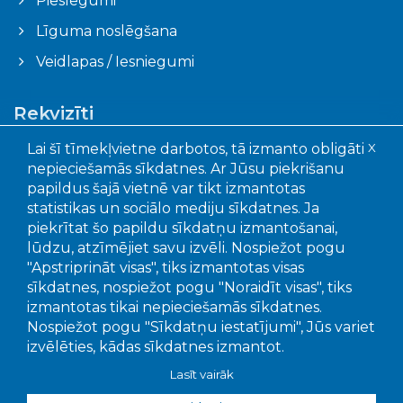
Pieslēgumi
Līguma noslēgšana
Veidlapas / Iesniegumi
Rekvizīti
Ogres novada pašvaldības aģentūra "Ogres
Lai šī tīmekļvietne darbotos, tā izmanto obligāti
X
komunikācijas"
nepieciešamās sīkdatnes. Ar Jūsu piekrišanu
Faktiskā adrese: Akmeņu iela 43, Ogre, LV – 5001
papildus šajā vietnē var tikt izmantotas
Juridiskā adrese: Mālkalnes pr. 3, Ogre, LV- 5001
statistikas un sociālo mediju sīkdatnes. Ja
Reģistrācijas Nr.: 90010402651
piekrītat šo papildu sīkdatņu izmantošanai,
lūdzu, atzīmējiet savu izvēli. Nospiežot pogu
"Apstriprināt visas", tiks izmantotas visas
Bankas un kontu numuri:
sīkdatnes, nospiežot pogu "Noraidīt visas", tiks
SEB banka, LV15UNLA0050022655707
izmantotas tikai nepieciešamās sīkdatnes.
Swedbanka, LV56HABA0551039295649
Nospiežot pogu "Sīkdatņu iestatījumi", Jūs variet
Citadele banka LV92PARX0016381020001
izvēlēties, kādas sīkdatnes izmantot.
Lasīt vairāk